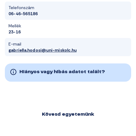
Telefonszám
06-46-565186
Mellék
23-16
E-mail
gabriella.hodosi@uni-miskolc.hu
Hiányos vagy hibás adatot talált?
Kövesd egyetemünk