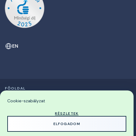
EN
FŐOLDAL
SZIMPÓZIUMOK LISTÁJA
© 2026 Miskolci Egyetem
Cookie-szabályzat
RÉSZLETEK
MADE WITH
BY
ELFOGADOM