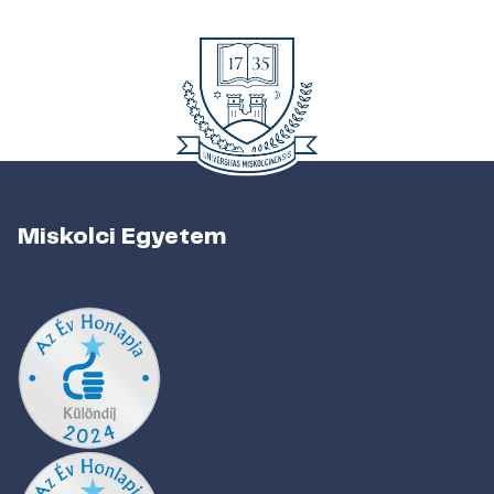
Miskolci Egyetem