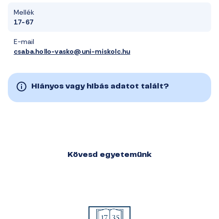
Mellék
17-67
E-mail
csaba.hollo-vasko@uni-miskolc.hu
Hiányos vagy hibás adatot talált?
Kövesd egyetemünk