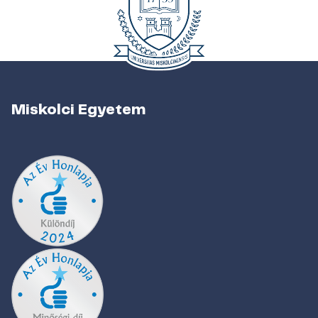
Miskolci Egyetem