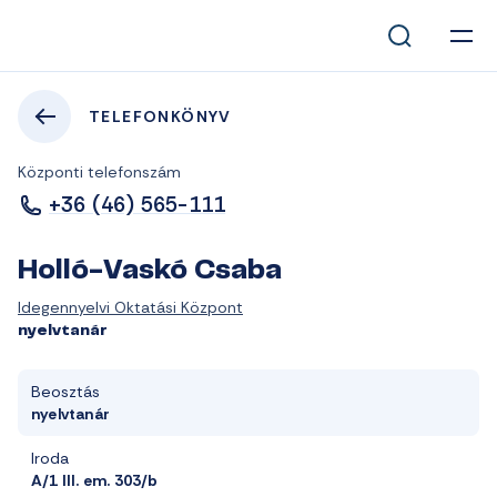
TELEFONKÖNYV
Központi telefonszám
+36 (46) 565-111
Holló-Vaskó Csaba
Idegennyelvi Oktatási Központ
nyelvtanár
Beosztás
nyelvtanár
Iroda
A/1 III. em. 303/b