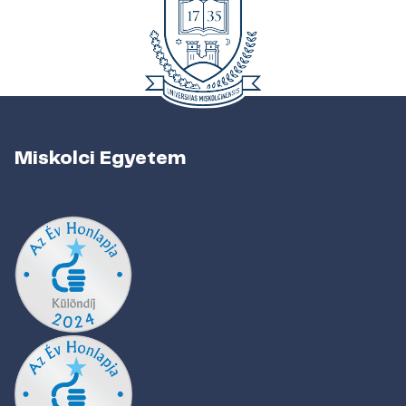
Miskolci Egyetem