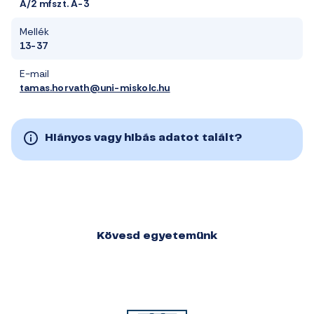
A/2 mfszt. A-3
Mellék
13-37
E-mail
tamas.horvath@uni-miskolc.hu
Hiányos vagy hibás adatot talált?
Kövesd egyetemünk