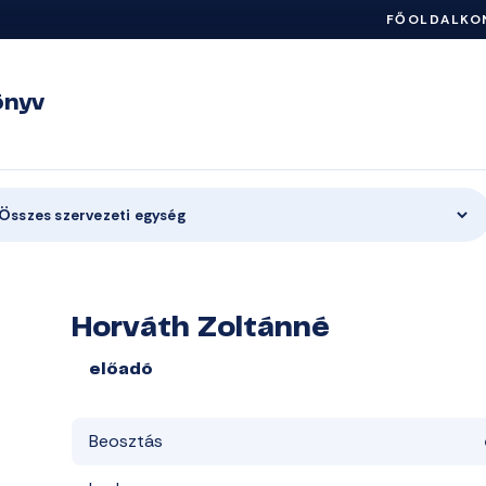
FŐOLDAL
KO
önyv
Összes szervezeti egység
Horváth Zoltánné
előadó
Beosztás