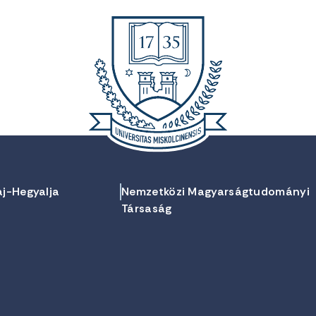
aj-Hegyalja
Nemzetközi Magyarságtudományi
Társaság