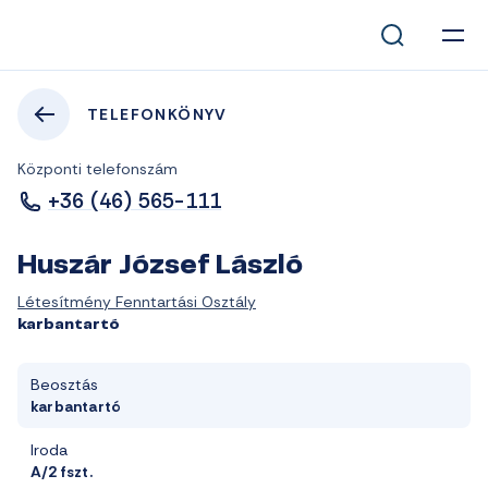
TELEFONKÖNYV
Központi telefonszám
+36 (46) 565-111
Huszár József László
Létesítmény Fenntartási Osztály
karbantartó
Beosztás
karbantartó
Iroda
A/2 fszt.