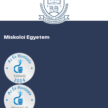
Miskolci Egyetem