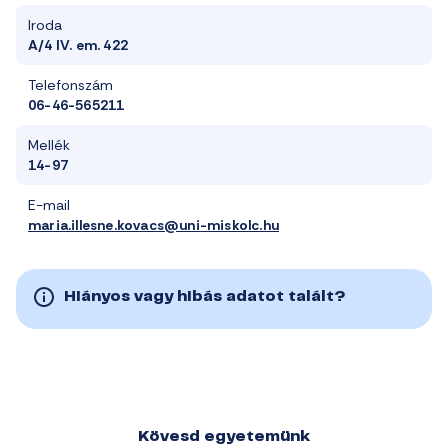
Iroda
A/4 IV. em. 422
Telefonszám
06-46-565211
Mellék
14-97
E-mail
maria.illesne.kovacs@uni-miskolc.hu
Hiányos vagy hibás adatot talált?
Kövesd egyetemünk