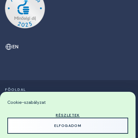
EN
FŐOLDAL
SZIMPÓZIUMOK LISTÁJA
© 2026 Miskolci Egyetem
Cookie-szabályzat
RÉSZLETEK
MADE WITH
BY
ELFOGADOM