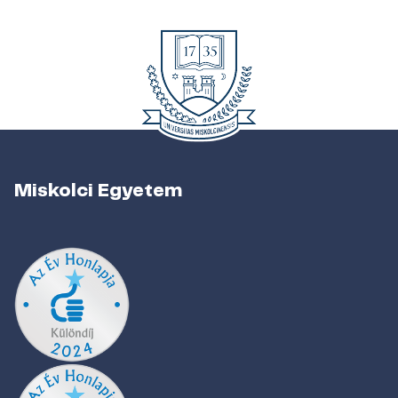
Miskolci Egyetem