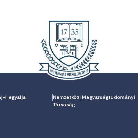
aj-Hegyalja
Nemzetközi Magyarságtudományi
Társaság