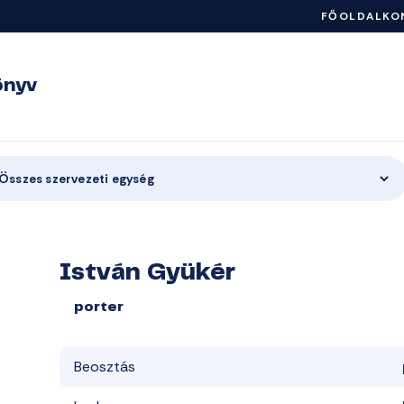
FŐOLDAL
KO
önyv
Összes szervezeti egység
István Gyükér
porter
Beosztás