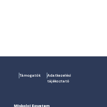
Támogatók
Adatkezelési
tájékoztató
Miskolci Egyetem