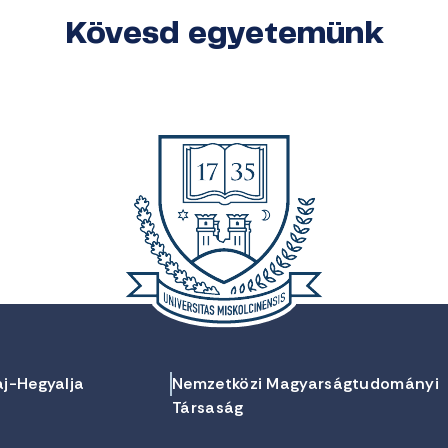
Kövesd egyetemünk
aj-Hegyalja
Nemzetközi Magyarságtudományi
Társaság