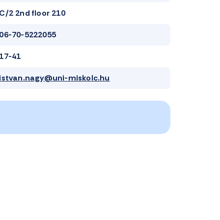
C/2 2nd floor 210
06-70-5222055
17-41
istvan.nagy@uni-miskolc.hu