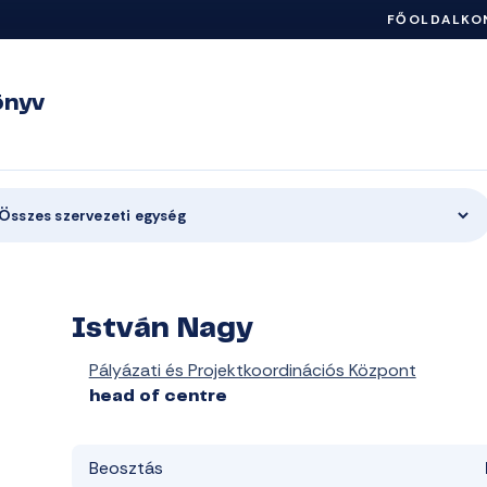
FŐOLDAL
KO
önyv
Összes szervezeti egység
István Nagy
Pályázati és Projektkoordinációs Központ
head of centre
Beosztás