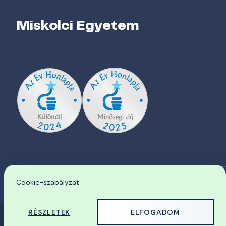
Miskolci Egyetem
Cookie-szabályzat
EN
RÉSZLETEK
ELFOGADOM
© 2026 Miskolci Egyetem