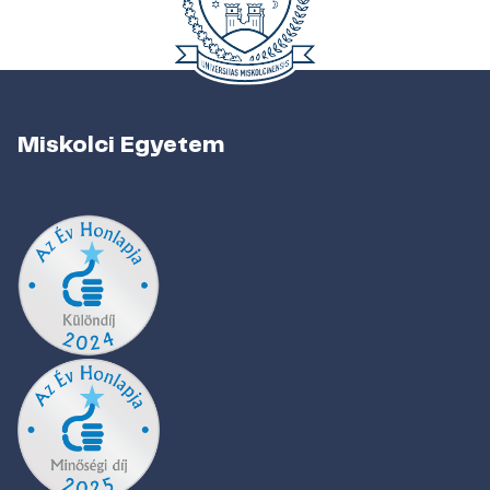
Miskolci Egyetem