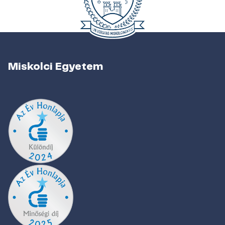
Miskolci Egyetem