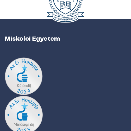
Miskolci Egyetem