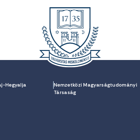
aj-Hegyalja
Nemzetközi Magyarságtudományi
Társaság