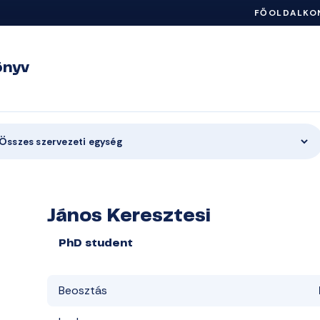
FŐOLDAL
KO
önyv
Összes szervezeti egység
János Keresztesi
PhD student
Beosztás