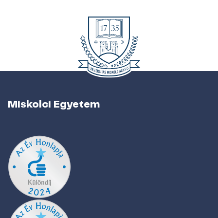
Miskolci Egyetem