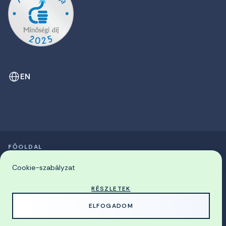
EN
FŐOLDAL
SZIMPÓZIUMOK LISTÁJA
© 2026 Miskolci Egyetem
Cookie-szabályzat
RÉSZLETEK
MADE WITH
BY
ELFOGADOM