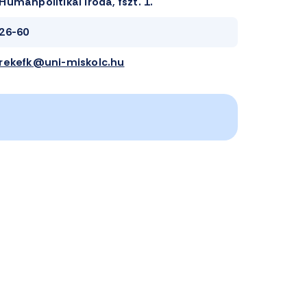
Humánpolitikai iroda, fszt. 1.
26-60
rekefk@uni-miskolc.hu