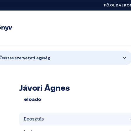
FŐOLDAL
KO
önyv
Összes szervezeti egység
Jávori Ágnes
előadó
Beosztás