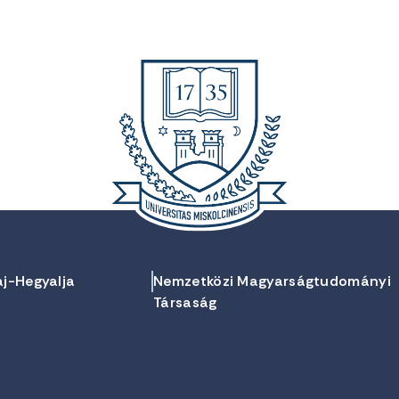
aj-Hegyalja
Nemzetközi Magyarságtudományi
Társaság