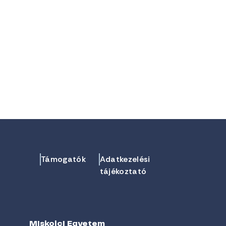
Támogatók
Adatkezelési
tájékoztató
Miskolci Egyetem