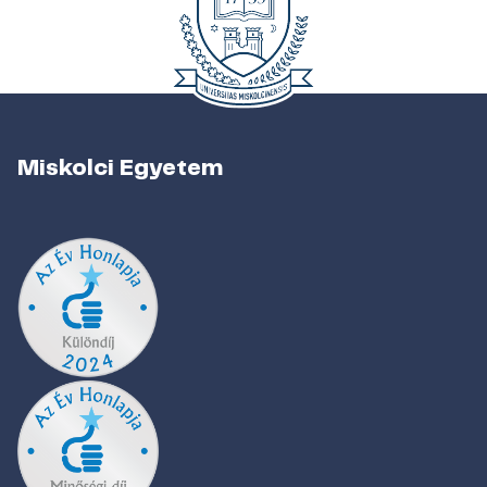
Miskolci Egyetem