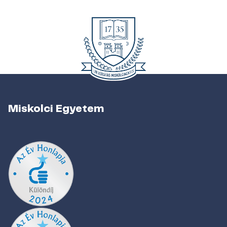
Miskolci Egyetem