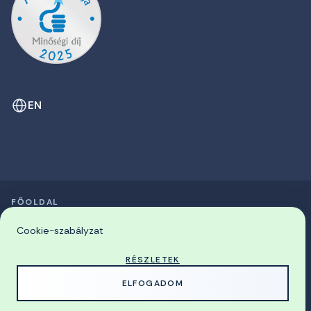
EN
FŐOLDAL
SZIMPÓZIUMOK LISTÁJA
© 2026 Miskolci Egyetem
Cookie-szabályzat
RÉSZLETEK
MADE WITH
BY
ELFOGADOM