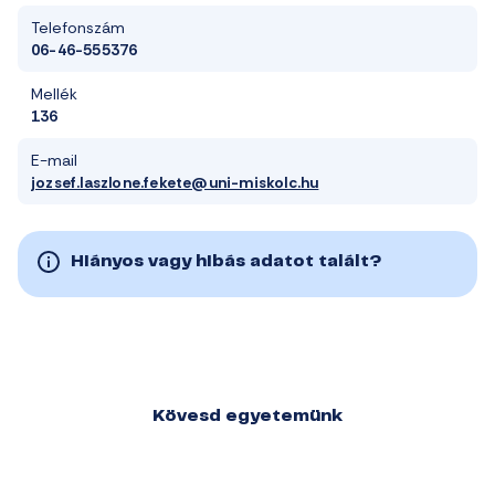
Telefonszám
06-46-555376
Mellék
136
E-mail
jozsef.laszlone.fekete@uni-miskolc.hu
Hiányos vagy hibás adatot talált?
Kövesd egyetemünk