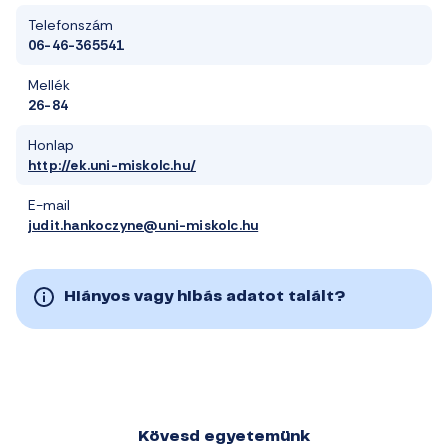
Telefonszám
06-46-365541
Mellék
26-84
Honlap
http://ek.uni-miskolc.hu/
E-mail
judit.hankoczyne@uni-miskolc.hu
Hiányos vagy hibás adatot talált?
Kövesd egyetemünk