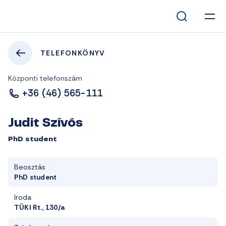
TELEFONKÖNYV
Központi telefonszám
+36 (46) 565-111
Judit Szívós
PhD student
Beosztás
PhD student
Iroda
TÜKI Rt., 130/a