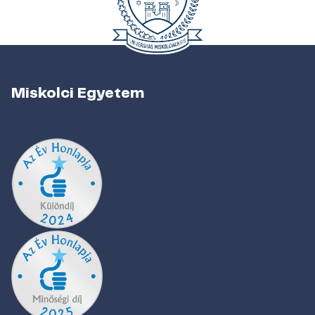
Miskolci Egyetem