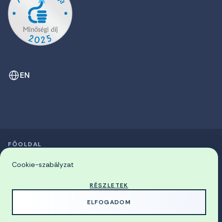
EN
FŐOLDAL
SZIMPÓZIUMOK LISTÁJA
© 2026 Miskolci Egyetem
Cookie-szabályzat
RÉSZLETEK
MADE WITH
BY
ELFOGADOM