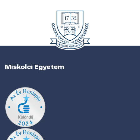
Miskolci Egyetem