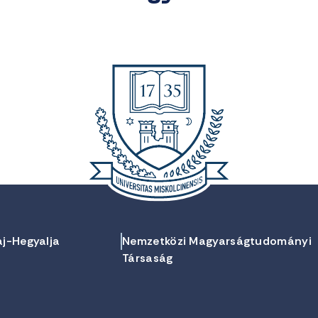
aj-Hegyalja
Nemzetközi Magyarságtudományi
Társaság