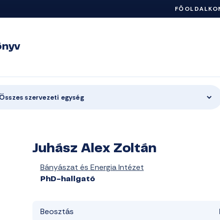
FŐOLDAL
KO
önyv
Összes szervezeti egység
Juhász Alex Zoltán
Bányászat és Energia Intézet
PhD-hallgató
Beosztás