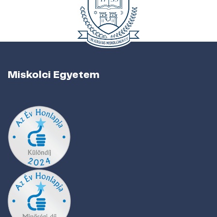
Miskolci Egyetem