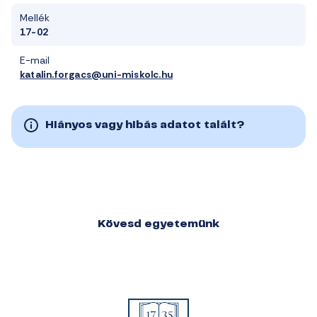
Mellék
17-02
E-mail
katalin.forgacs@uni-miskolc.hu
Hiányos vagy hibás adatot talált?
Kövesd egyetemünk