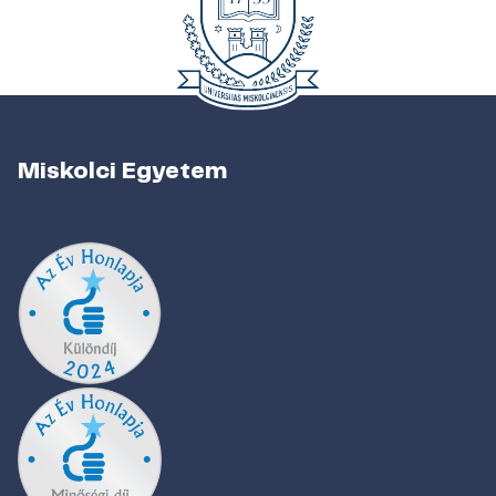
Miskolci Egyetem