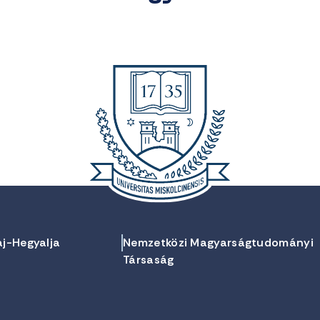
aj-Hegyalja
Nemzetközi Magyarságtudományi
Társaság