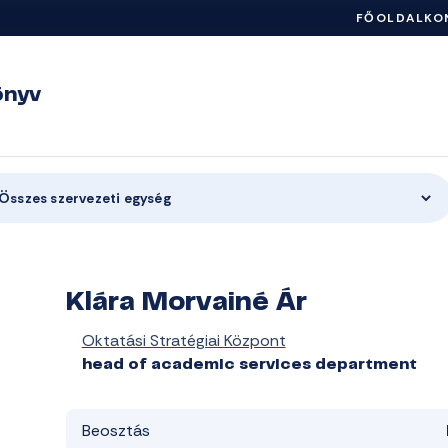
FŐOLDAL
KO
önyv
Összes szervezeti egység
Klára Morvainé Ár
Oktatási Stratégiai Központ
head of academic services department
Beosztás