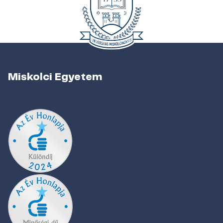
Miskolci Egyetem