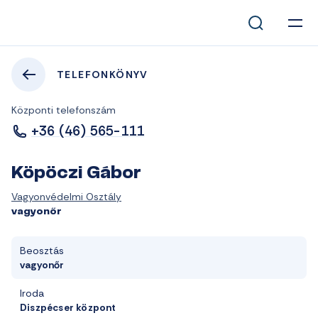
TELEFONKÖNYV
Központi telefonszám
+36 (46) 565-111
Köpöczi Gábor
Vagyonvédelmi Osztály
vagyonőr
Beosztás
vagyonőr
Iroda
Diszpécser központ