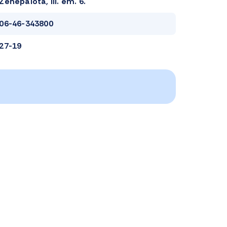
Zenepalota, III. em. 6.
06-46-343800
27-19