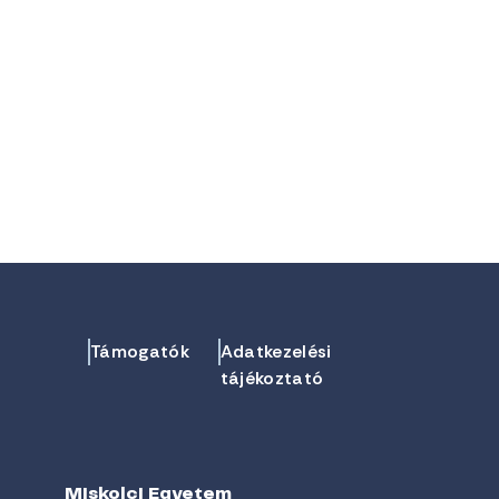
Támogatók
Adatkezelési
tájékoztató
Miskolci Egyetem