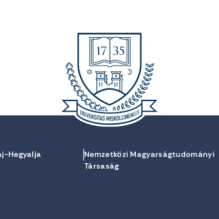
aj-Hegyalja
Nemzetközi Magyarságtudományi
Társaság