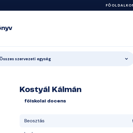
FŐOLDAL
KO
önyv
Összes szervezeti egység
Kostyál Kálmán
főiskolai docens
Beosztás