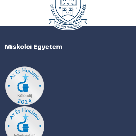
Miskolci Egyetem