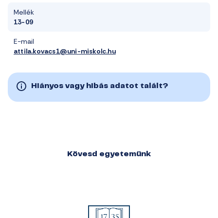
Mellék
13-09
E-mail
attila.kovacs1@uni-miskolc.hu
Hiányos vagy hibás adatot talált?
Kövesd egyetemünk