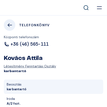
TELEFONKÖNYV
Központi telefonszám
+36 (46) 565-111
Kovács Attila
Létesítmény Fenntartási Osztály
karbantartó
Beosztás
karbantartó
Iroda
A/2 fszt.