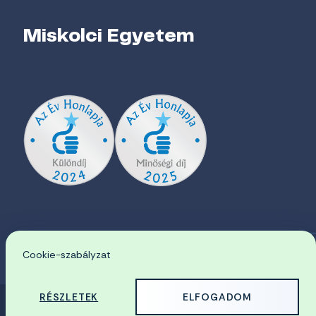
Miskolci Egyetem
Cookie-szabályzat
EN
RÉSZLETEK
ELFOGADOM
© 2026 Miskolci Egyetem