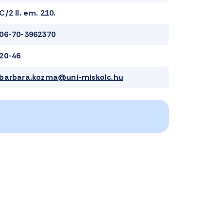
C/2 II. em. 210.
06-70-3962370
20-46
barbara.kozma@uni-miskolc.hu