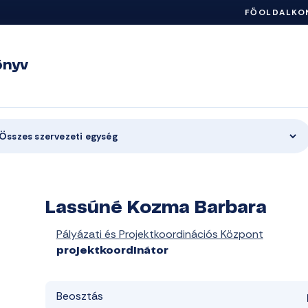
FŐOLDAL
KO
önyv
Összes szervezeti egység
Lassúné Kozma Barbara
Pályázati és Projektkoordinációs Központ
projektkoordinátor
Beosztás