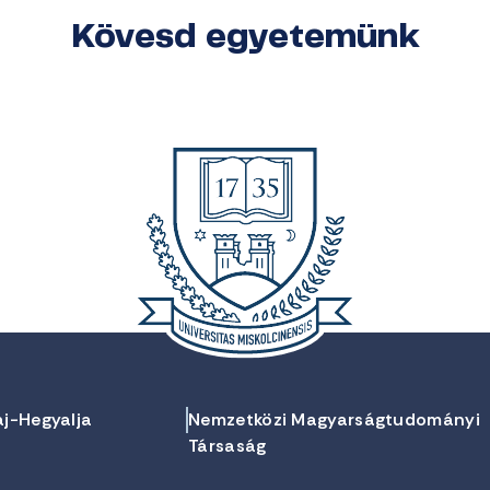
Kövesd egyetemünk
aj-Hegyalja
Nemzetközi Magyarságtudományi
Társaság