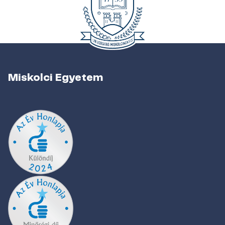
Miskolci Egyetem