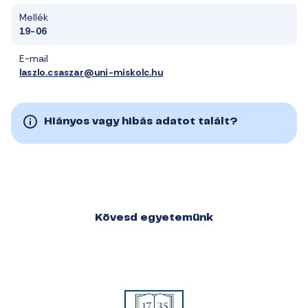
Mellék
19-06
E-mail
laszlo.csaszar@uni-miskolc.hu
Hiányos vagy hibás adatot talált?
Kövesd egyetemünk