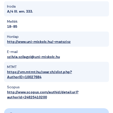
Iroda
A/4 III. em. 333.
Mellék
18-85
Honlap
http://www.uni-miskolc.hu/~matszisz
E-mail
szilvia.szilagyi@uni-miskolc.hu
MTMT
https://vm.mtmt.hu/search/slist.php?
AuthorID=10027684
Scopus
http://www.scopus.com/authid/detail.url?
authorId=24825410200