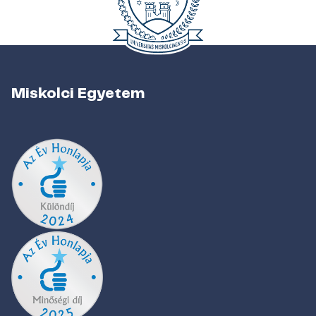
Miskolci Egyetem