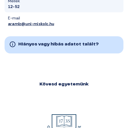
Mellék
12-52
E-mail
aramlz@uni-miskolc.hu
Hiányos vagy hibás adatot talált?
Kövesd egyetemünk