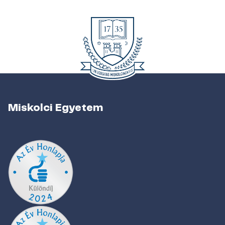
Miskolci Egyetem