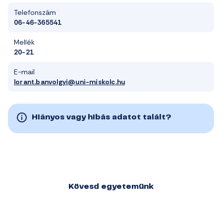
Telefonszám
06-46-365541
Mellék
20-21
E-mail
lorant.banvolgyi@uni-miskolc.hu
Hiányos vagy hibás adatot talált?
Kövesd egyetemünk