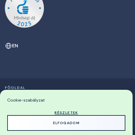
EN
FŐOLDAL
SZIMPÓZIUMOK LISTÁJA
© 2026 Miskolci Egyetem
Cookie-szabályzat
RÉSZLETEK
MADE WITH
BY
ELFOGADOM