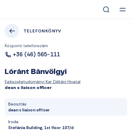
TELEFONKÖNYV
Központi telefonszám
+36 (46) 565-111
Lóránt Bánvölgyi
Egészségtudományi Kar Dékáni Hivatal
dean s liaison officer
Beosztás
dean s liaison officer
Iroda
Stefánia Building, 1st floor 107/d