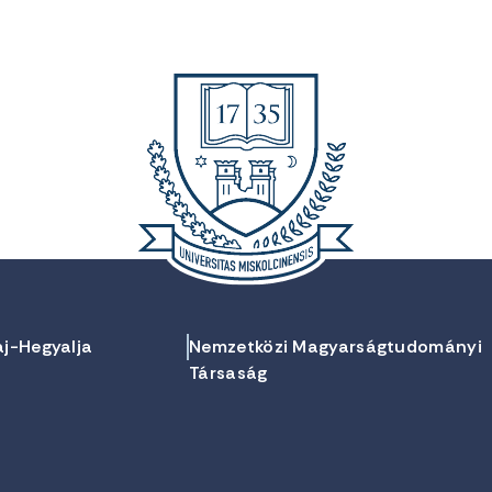
aj-Hegyalja
Nemzetközi Magyarságtudományi
Társaság