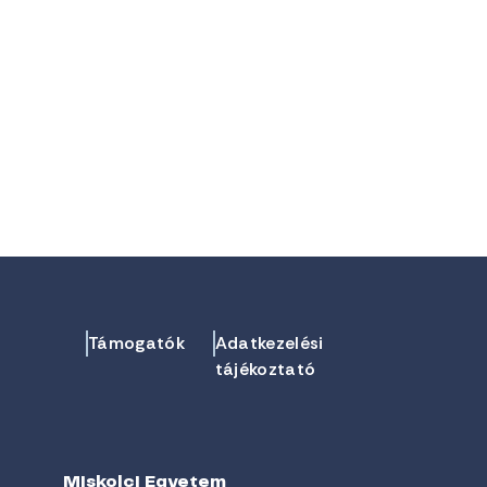
Támogatók
Adatkezelési
tájékoztató
Miskolci Egyetem