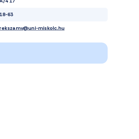
A/4 17
18-63
rekszamv@uni-miskolc.hu