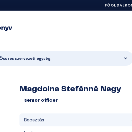
FŐOLDAL
KO
önyv
Összes szervezeti egység
Magdolna Stefánné Nagy
senior officer
Beosztás