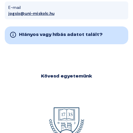
E-mail
jogsix@uni-miskolc.hu
Hiányos vagy hibás adatot talált?
Kövesd egyetemünk