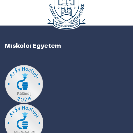
Miskolci Egyetem