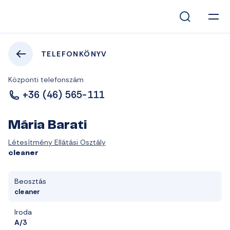
TELEFONKÖNYV
Központi telefonszám
+36 (46) 565-111
Mária Barati
Létesítmény Ellátási Osztály
cleaner
Beosztás
cleaner
Iroda
A/3