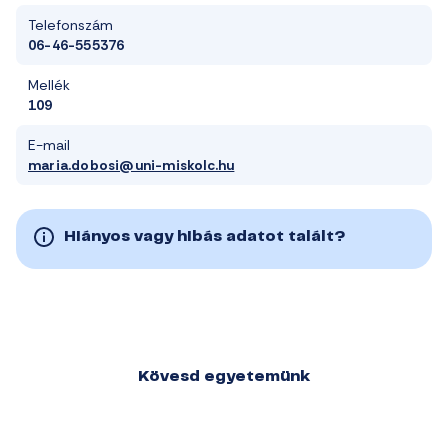
Telefonszám
06-46-555376
Mellék
109
E-mail
maria.dobosi@uni-miskolc.hu
Hiányos vagy hibás adatot talált?
Kövesd egyetemünk