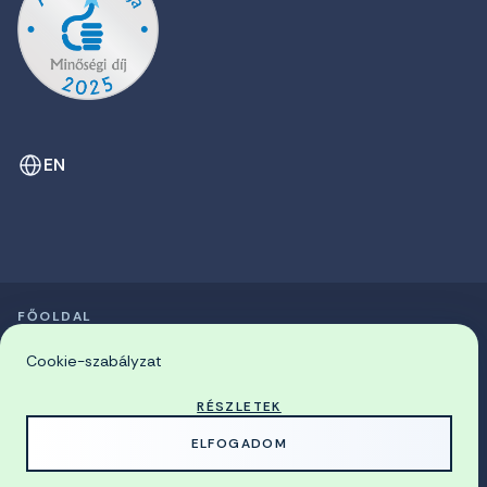
EN
FŐOLDAL
SZIMPÓZIUMOK LISTÁJA
© 2026 Miskolci Egyetem
Cookie-szabályzat
RÉSZLETEK
MADE WITH
BY
ELFOGADOM