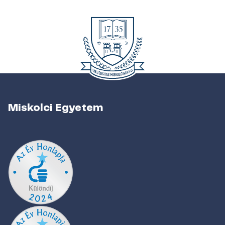
Miskolci Egyetem