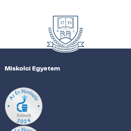
Miskolci Egyetem