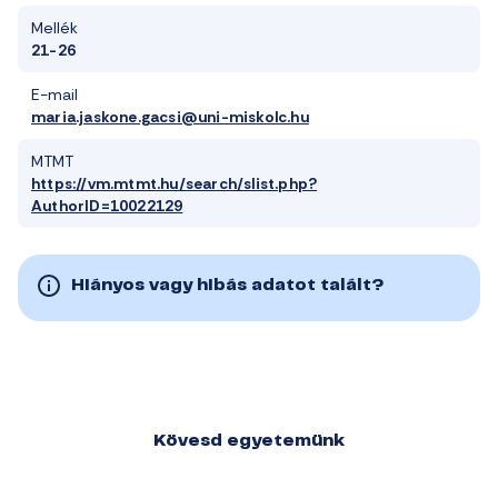
Mellék
21-26
E-mail
maria.jaskone.gacsi@uni-miskolc.hu
MTMT
https://vm.mtmt.hu/search/slist.php?
AuthorID=10022129
Hiányos vagy hibás adatot talált?
Kövesd egyetemünk