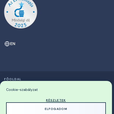
EN
FŐOLDAL
SZIMPÓZIUMOK LISTÁJA
© 2026 Miskolci Egyetem
Cookie-szabályzat
RÉSZLETEK
MADE WITH
BY
ELFOGADOM