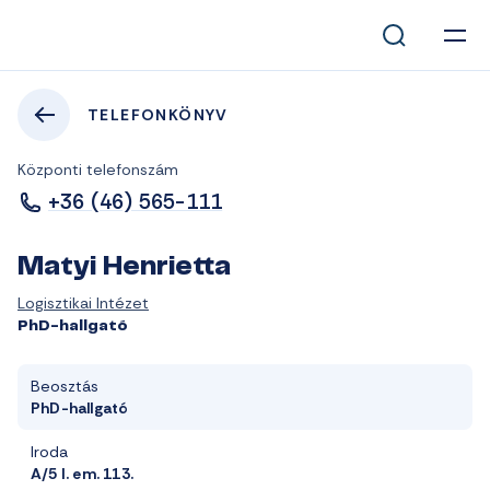
TELEFONKÖNYV
Központi telefonszám
+36 (46) 565-111
Matyi Henrietta
Logisztikai Intézet
PhD-hallgató
Beosztás
PhD-hallgató
Iroda
A/5 I. em. 113.