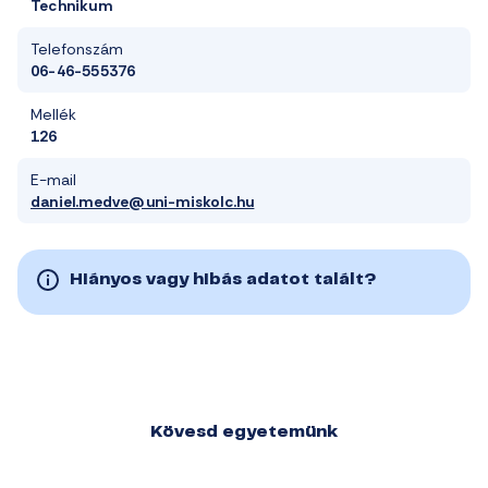
Technikum
Telefonszám
06-46-555376
Mellék
126
E-mail
daniel.medve@uni-miskolc.hu
Hiányos vagy hibás adatot talált?
Kövesd egyetemünk