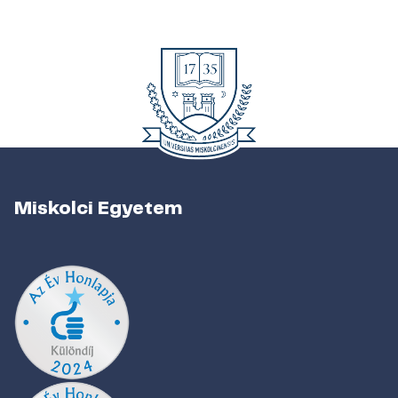
Miskolci Egyetem