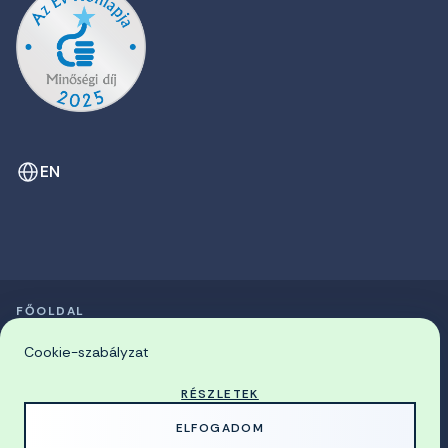
EN
FŐOLDAL
SZIMPÓZIUMOK LISTÁJA
© 2026 Miskolci Egyetem
Cookie-szabályzat
RÉSZLETEK
MADE WITH
BY
ELFOGADOM