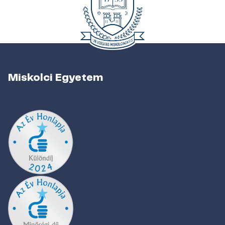
Miskolci Egyetem