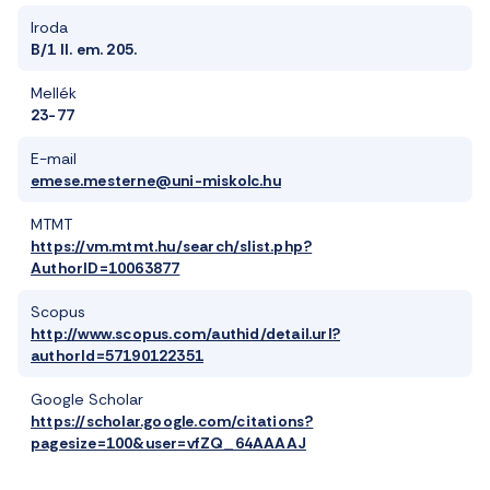
Iroda
B/1 II. em. 205.
Mellék
23-77
E-mail
emese.mesterne@uni-miskolc.hu
MTMT
https://vm.mtmt.hu/search/slist.php?
AuthorID=10063877
Scopus
http://www.scopus.com/authid/detail.url?
authorId=57190122351
Google Scholar
https://scholar.google.com/citations?
pagesize=100&user=vfZQ_64AAAAJ