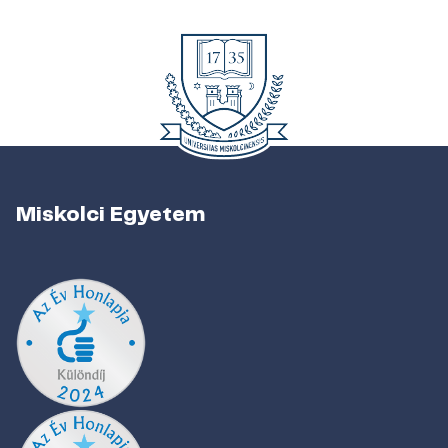
Miskolci Egyetem