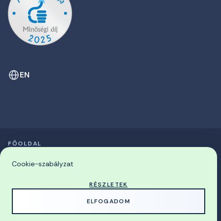
EN
FŐOLDAL
SZIMPÓZIUMOK LISTÁJA
© 2026 Miskolci Egyetem
Cookie-szabályzat
RÉSZLETEK
MADE WITH
BY
ELFOGADOM