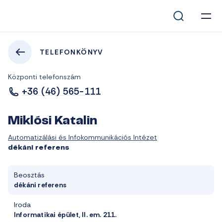
TELEFONKÖNYV
Központi telefonszám
+36 (46) 565-111
Miklósi Katalin
Automatizálási és Infokommunikációs Intézet
dékáni referens
Beosztás
dékáni referens
Iroda
Informatikai épület, II. em. 211.