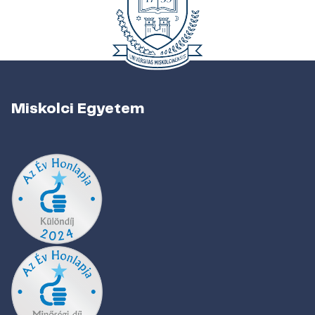
Miskolci Egyetem