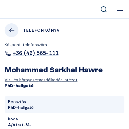
TELEFONKÖNYV
Központi telefonszám
+36 (46) 565-111
Mohammed Sarkhel Hawre
Víz- és Környezetgazdálkodás Intézet
PhD-hallgató
Beosztás
PhD-hallgató
Iroda
A/4 fszt. 31.