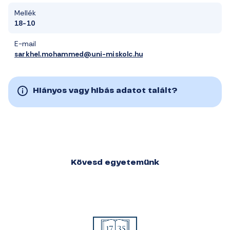
Mellék
18-10
E-mail
sarkhel.mohammed@uni-miskolc.hu
Hiányos vagy hibás adatot talált?
Kövesd egyetemünk