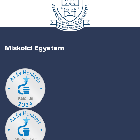
Miskolci Egyetem