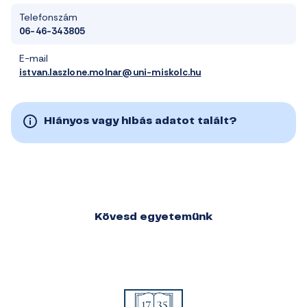
Telefonszám
06-46-343805
E-mail
istvan.laszlone.molnar@uni-miskolc.hu
Hiányos vagy hibás adatot talált?
Kövesd egyetemünk