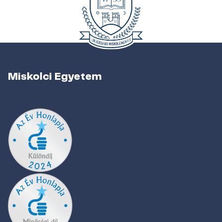
Miskolci Egyetem