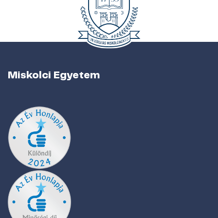
Miskolci Egyetem