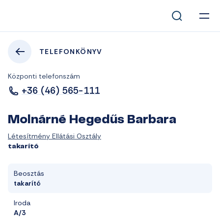
TELEFONKÖNYV
Központi telefonszám
+36 (46) 565-111
Molnárné Hegedűs Barbara
Létesítmény Ellátási Osztály
takarító
Beosztás
takarító
Iroda
A/3