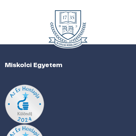
Miskolci Egyetem