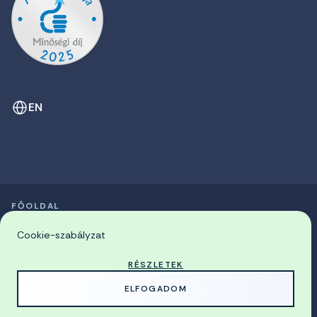
EN
FŐOLDAL
SZIMPÓZIUMOK LISTÁJA
© 2026 Miskolci Egyetem
Cookie-szabályzat
RÉSZLETEK
MADE WITH
BY
ELFOGADOM