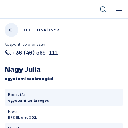
TELEFONKÖNYV
Központi telefonszám
+36 (46) 565-111
Nagy Julia
egyetemi tanársegéd
Beosztás
egyetemi tanársegéd
Iroda
B/2 III. em. 303.