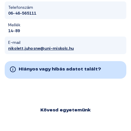
Telefonszám
06-46-565111
Mellék
14-89
E-mail
nikolett.juhosne@uni-miskolc.hu
Hiányos vagy hibás adatot talált?
Kövesd egyetemünk