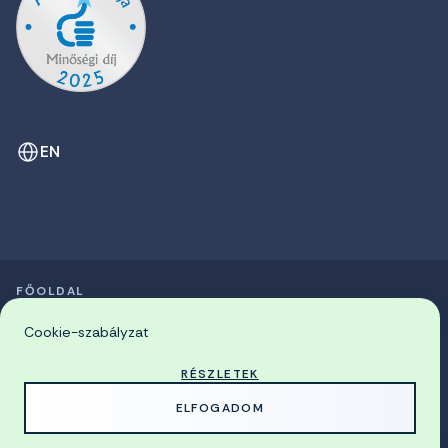
EN
FŐOLDAL
SZIMPÓZIUMOK LISTÁJA
© 2026 Miskolci Egyetem
Cookie-szabályzat
RÉSZLETEK
MADE WITH
BY
ELFOGADOM