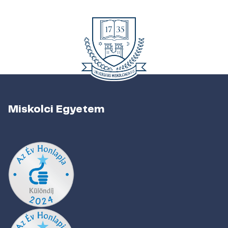
Miskolci Egyetem