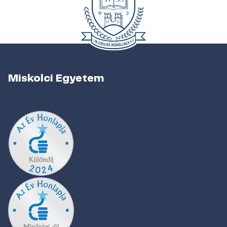
Miskolci Egyetem